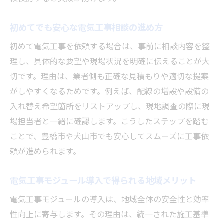
電気工事求人と施工現場の今を読み解く
電気工事業界の求人動向と現場の変化
初めてでも安心な電気工事相談の進め方
豊橋の電気工事求人が増加する理由とは
初めて電気工事を依頼する場合は、事前に相談内容を整
電気工事モジュールが現場にもたらす影響
理し、具体的な要望や現場状況を明確に伝えることが大
求人選びで重視したい電気工事の条件
切です。理由は、業者側も正確な見積もりや適切な提案
現場スタッフが語る電気工事のやりがい
がしやすくなるためです。例えば、配線の増設や設備の
入れ替え希望箇所をリストアップし、現地調査の際に現
場担当者と一緒に確認します。こうしたステップを踏む
ことで、豊橋市や犬山市でも安心してスムーズに工事依
頼が進められます。
電気工事モジュール導入で得られる地域メリット
電気工事モジュールの導入は、地域全体の安全性と効率
性向上に寄与します。その理由は、統一された施工基準