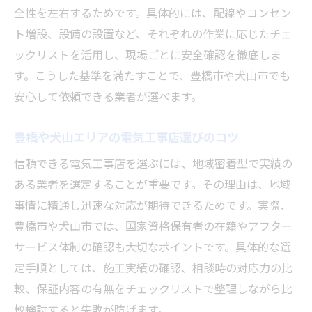
全性を左右するためです。具体的には、配線やコンセン
地域密着の電気工事を依頼する際の注意点
ト増設、設備の設置など、それぞれの作業に応じたチェ
地域密着型電気工事のメリットと選び方
ックリストを活用し、現場ごとに安全確認を徹底しま
地元で信頼される電気工事業者の条件
す。こうした基準を満たすことで、豊橋市や犬山市でも
電気工事依頼前に確認すべきポイント
安心して依頼できる業者が選べます。
豊橋や犬山の電気工事求人動向の把握
迅速対応可能な電気工事店の見抜き方
豊橋や犬山エリアの電気工事店選びのコツ
アフターサービスが充実した電気工事の魅力
信頼できる電気工事店を選ぶには、地域密着型で実績の
電気工事のアフターサービスが選ばれる理
ある業者を選定することが重要です。その理由は、地域
由
事情に精通し迅速な対応が期待できるためです。実際、
施工後のサポートで安心が続く電気工事
豊橋市や犬山市では、国家資格保有者の在籍やアフター
サービス体制の確認も大切なポイントです。具体的な選
電気工事モジュール導入時のサポート体制
定手順としては、施工実績の確認、相談時の対応力の比
豊橋エリアで評判の電気工事サービス内容
較、保証内容の有無をチェックリストで整理しながら比
トラブル時に頼れる電気工事店の特徴
較検討すると失敗が防げます。