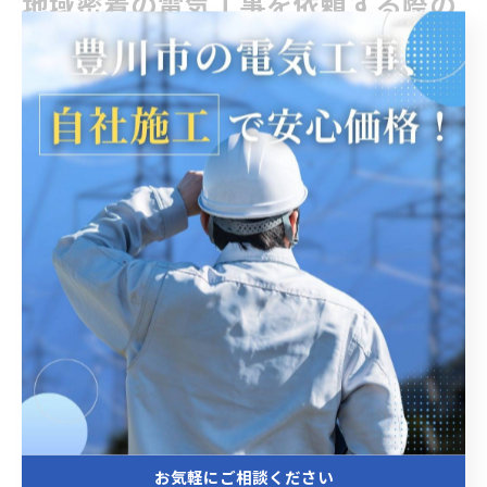
地域密着の電気工事を依頼する際の
注意点
地域密着型電気工事のメリットと選び方
地域密着型の電気工事業者を選ぶメリットは、迅速な対
応とアフターサポートの充実にあります。地元愛知県豊
橋市や犬山市では、地域事情をよく知る業者が多く、建
物や設備の特性に合った施工が可能です。例えば、地元
の気候や住宅事情を踏まえた工事提案や、緊急時の素早
いトラブル対応が期待できます。こうした業者を選ぶこ
とで、電気工事モジュール導入時も安心して任せられる
でしょう。ご自身の要望にしっかり耳を傾けてくれる
か、施工実績や資格の有無を確認することが大切です。
お気軽にご相談ください
地元で信頼される電気工事業者の条件