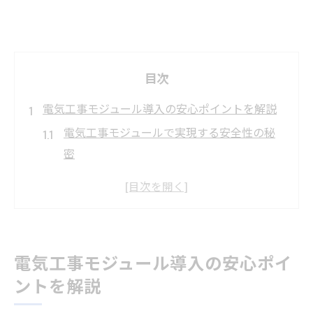
目次
電気工事モジュール導入の安心ポイントを解説
電気工事モジュールで実現する安全性の秘
密
施工現場で求められる電気工事の信頼基準
豊橋や犬山エリアの電気工事店選びのコツ
初めてでも安心な電気工事相談の進め方
電気工事モジュール導入で得られる地域メ
電気工事モジュール導入の安心ポイ
リット
ントを解説
住宅リフォームに最適な電気工事の選び方