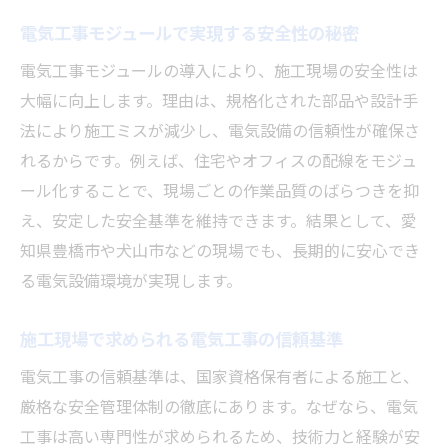
住宅リフォーム時の電気工事業者選定法
電気工事モジュールで実現する安全性の秘密
電気工事モジュール活用で快適な住環境へ
電気工事モジュールの導入により、施工現場の安全性は
施工内容で比較する電気工事の重要ポイン
大幅に向上します。理由は、規格化された部品や設計手
ト
法により施工ミスが減少し、電気設備の信頼性が確保さ
地域密着型電気工事のサポート体制とは
れるからです。例えば、住宅やオフィスの配線をモジュ
電気工事とリフォームの調和がもたらす安
ール化することで、現場ごとの作業品質のばらつきを抑
心
え、安定した安全基準を維持できます。結果として、愛
信頼できる施工で差がつく電気工事の秘密
知県豊橋市や犬山市などの現場でも、長期的に安心でき
電気工事の技術力が信頼性を左右する理由
る電気設備環境が実現します。
豊橋の電気工事店が重視する安全対策
施工現場で求められる電気工事の信頼基準
丁寧な電気工事がもたらす長期的な安心感
口コミで評価される電気工事の特徴
電気工事の信頼基準は、国家資格保有者による施工と、
モジュール対応可能な電気工事業者の選び
厳格な安全管理体制の徹底にあります。なぜなら、電気
方
工事は高い専門性が求められるため、技術力と経験が安