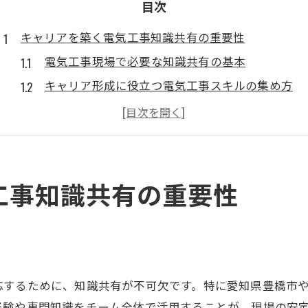
目次
キャリアを築く電気工事知識共有の重要性
電気工事現場で必要な知識共有の基本
キャリア形成に役立つ電気工事スキルの集め方
電気工事の知識共有が現場力を高める理由
実際の電気工事現場での体験共有の価値
知識の伝達が電気工事の安全性を守る仕組み
知識共有がもたらす電気工事の資格取得術
工事知識共有の重要性
資格取得を目指す電気工事知識の効果的な習得法
電気工事の知識交換が資格合格率を高める理由
先輩から学ぶ電気工事資格取得のリアルなコツ
電気工事士の講習で知識共有が活きる場面
応するために、知識共有が不可欠です。特に愛知県豊橋市
資格取得に向けた電気工事知識の活用事例
経験や専門知識をチーム全体で活用することが、現場の安