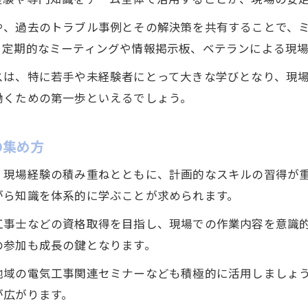
電気工事分野で成長したい方への実践ヒント
や、過去のトラブル事例とその解決策を共有することで、
未経験から電気工事で成長するためのポイント
、定期的なミーティングや情報掲示板、ベテランによる現
成長を加速させる電気工事現場の学び方
スは、特に若手や未経験者にとって大きな学びとなり、現
電気工事分野でのスキルアップ実践アイデア
働くための第一歩といえるでしょう。
キャリアアップを実現する電気工事知識の磨き方
現場経験を活かす電気工事の成長戦略
の集め方
安定就職へ導く電気工事知識の広め方とは
、現場経験の積み重ねとともに、計画的なスキルの習得が
安定就職の鍵となる電気工事知識の伝え方
がら知識を体系的に学ぶことが求められます。
電気工事業界で信頼を築く知識共有の実践術
工事士などの資格取得を目指し、現場での作業内容を意識
就職活動で活きる電気工事知識のアピール法
の参加も成長の鍵となります。
電気工事の知識が企業採用に与える影響とは
地域の電気工事関連セミナーなども積極的に活用しましょ
効果的な知識共有で広げる電気工事士の可能性
が広がります。
実務経験を活かす電気工事士のキャリア支援