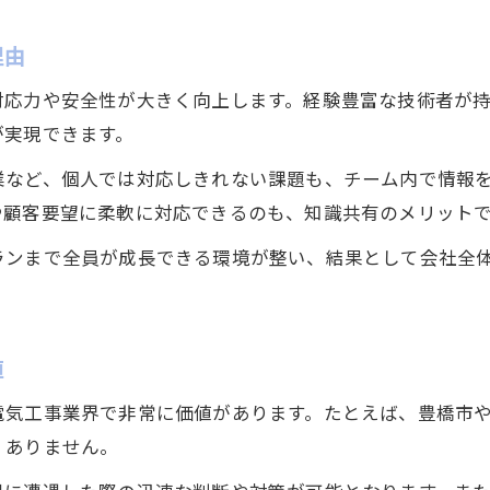
電気工事士として経験を次に活かす方法
理由
実務経験がキャリア形成に与える電気工事の強み
対応力や安全性が大きく向上します。経験豊富な技術者が
電気工事現場で学べるキャリアアップの秘訣
が実現できます。
キャリア支援に役立つ電気工事の実践知識
業など、個人では対応しきれない課題も、チーム内で情報
電気工事士の経験談から学ぶ成長の道筋
や顧客要望に柔軟に対応できるのも、知識共有のメリット
再生可能エネルギー時代と電気工事の未来像
ランまで全員が成長できる環境が整い、結果として会社全
再生可能エネルギー導入で変わる電気工事の役割
お気軽にご相談ください
お気軽にご相談ください
電気工事士が担う未来社会の新しい知識共有
業界動向から予測する電気工事の将来性
値
再生可能エネルギーと電気工事士の新たな挑戦
電気工事業界で非常に価値があります。たとえば、豊橋市
電気工事の知識が未来の現場を支える理由
くありません。