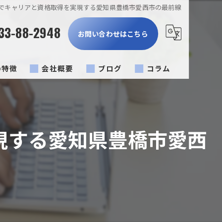
でキャリアと資格取得を実現する愛知県豊橋市愛西市の最前線
33-88-2948
お問い合わせはこちら
の特徴
会社概要
ブログ
コラム
燥機
の電気工事
現する愛知県豊橋市愛西
の電気工事
ント