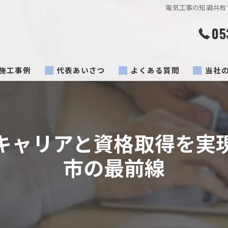
電気工事の知識共有
05
施工事例
代表あいさつ
よくある質問
当社
浴室乾
豊橋市
キャリアと資格取得を実
蒲郡市
市の最前線
配線
コンセ