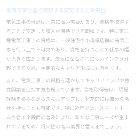
電気工事士2種合格に役立つ学習法の選び方
電気工事学習で実現する安定収入と将来性
電気工事士勉強サイトやアプリの活用方法
電気工事の分野は、常に高い需要があり、資格を取得す
電気工事士2種合格に必要な勉強期間の目安
ることで安定した収入が期待できる職種です。特に第二
電気工事士学習に効果的な過去問対策のコ
種電気工事士の資格は、一般住宅や小規模店舗の電気工
ツ
事を行う上で不可欠であり、資格を持つことで仕事の幅
電気工事士2種合格者が実践した勉強スケジ
が大きく広がります。景気に左右されにくいインフラ分
ュール
野であるため、長期的なキャリア形成にも有利です。
独学で電気工事士に挑むコツを伝授
また、電気工事士の資格を活かしてキャリアアップや独
電気工事独学でも合格を目指せる理由と心
立開業を目指す方も増えています。資格取得後は、現場
得
経験を積みながらスキルアップし、将来的には自分の会
電気工事士2種独学におすすめの勉強法
社を持つことも可能です。特に近年では、スマートホー
電気工事士勉強サイトとアプリで独学を強
ムや省エネ設備の普及により、新たな工事ニーズが生ま
化
れているため、将来性の高い業界と言えるでしょう。
独学で失敗しない電気工事学習計画の立て