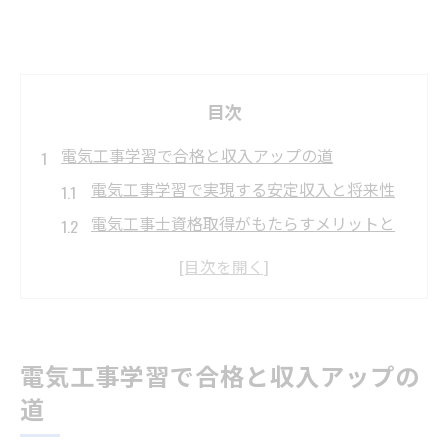
目次
電気工事学習で合格と収入アップの道
電気工事学習で実現する安定収入と将来性
電気工事士資格取得がもたらすメリットと
は
電気工事士は勝ち組か？年収事情を解説
電気工事士2種取得で広がるキャリアパス
電気工事学習が独立開業への第一歩になる
電気工事学習で合格と収入アップの
理由
道
第二種電気工事士を目指す学習法の実践