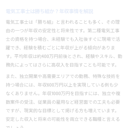
無料アプリで始める電気工事学習の利点
電気工事士は勝ち組か？年収事情を解説
電気工事士2種合格へ導く無料学習コンテン
電気工事士は「勝ち組」と言われることも多く、その理
ツ
由の一つが年収の安定性と将来性です。第二種電気工事
電気工事士勉強サイトを使った費用ゼロ対
士の資格を持つ場合、未経験でも入社後すぐに現場で活
策法
躍でき、経験を積むごとに年収が上がる傾向がありま
無料で使える電気工事士2種勉強動画の活用
す。平均年収は約400万円前後とされ、経験やスキル、勤
術
務先によってはさらに高収入を目指すことも可能です。
初心者でも安心できる電気工事学習術
また、独立開業や高需要エリアでの勤務、特殊な技術を
電気工事士2種勉強初心者が知るべき基本ポ
持つ場合には、年収600万円以上を実現している例も少
イント
なくありません。年収1000万円を目指すには、独立や複
電気工事士勉強アプリ初心者向けの選び方
数案件の受注、従業員の雇用など経営面での工夫も必要
電気工事士学習で初心者がつまずきやすい
ですが、現実的な目標として掲げる方も増えています。
点と対策
安定した収入と将来の可能性を両立できる職種と言える
でしょう。
初学者が安心して使える電気工事士勉強サ