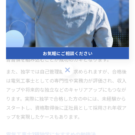
することができます。
独学で挑戦する際には、「継続は力なり」という心得が
非常に重要です。短期間で合格を目指す場合も、毎日の
スキマ時間を活用してコツコツと進めることが合格への
近道となります。例えば、通勤時間や昼休みにスマート
フォンで勉強アプリを活用するなど、日常生活の中に学
お気軽にご相談ください
習習慣を組み込むことが成功のカギとなります。
お気軽にご相談ください
また、独学では自己管理能力が求められますが、合格後
は電気工事士としての専門性や実務力が評価され、収入
アップや将来的な独立などのキャリアアップにもつなが
ります。実際に独学で合格した方の中には、未経験から
スタートし、資格取得後に正社員として採用され年収ア
ップを実現したケースもあります。
電気工事士2種独学におすすめの勉強法