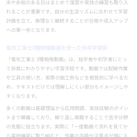
末や余裕のある日はまとめて復習や実技の練習も取り入
れることが重要です。自分の生活リズムに合わせて学習
計画を立て、無理なく継続することが合格や収入アップ
への第一歩となります。
電気工事士2種勉強動画を使った効率学習術
「電気工事士 2種勉強動画」は、独学者や初学者にとっ
て非常にわかりやすい学習手段です。動画では配線作業
や工具の使い方、実際の施工例などを視覚的に学べるた
め、テキストだけでは理解しにくい部分もイメージしや
すくなります。
多くの動画は基礎理論から応用問題、実技試験のポイン
トまで網羅しており、繰り返し視聴することで苦手分野
の克服に役立ちます。実際に「一度動画で流れを見てか
ら実技練習に取り組むと、作業の手順や注意点が頭に入