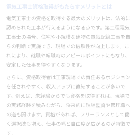
方
電気工事士資格取得がもたらすメリットとは
独学初心者が陥りやすい電気工事学習の落
電気工事士の資格を取得する最大のメリットは、法的に
とし穴
認められた工事が行えるようになる点です。第二種電気
スキマ時間活用の効率的な電気工事学習
工事士の場合、住宅や小規模な建物の電気配線工事を自
電気工事士勉強アプリで通勤中に知識習得
らの判断で実施でき、現場での信頼性が向上します。こ
れにより、就職や転職時のアピールポイントにもなり、
スキマ時間に効く電気工事士勉強サイトの
安定した仕事を得やすくなります。
活用法
毎日の短時間でできる電気工事学習の工夫
さらに、資格取得者は工事現場での責任あるポジション
電気工事士2種勉強動画を使った効率学習術
を任されやすく、収入アップに直結することが多いで
す。例えば、未経験からでも資格を取得すれば、現場で
昼休みや移動中でもできる電気工事士学習
の実務経験を積みながら、将来的に現場監督や管理職へ
法
の道も開けます。資格があれば、フリーランスとして働
無料で始める電気工事士試験対策の魅力
く選択肢も増え、仕事の幅と自由度が広がるのが特徴で
電気工事士2種勉強サイト無料活用のポイン
す。
ト