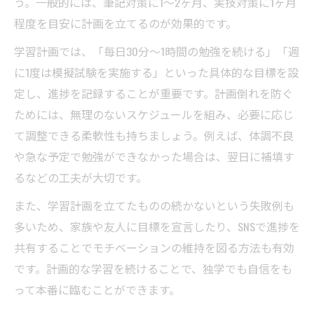
う。一般的には、筆記対策に1〜2ヶ月、実技対策に1ヶ月
程度を目安に計画を立てるのが効果的です。
学習計画では、「毎日30分〜1時間の勉強を続ける」「週
に1度は模擬試験を実施する」といった具体的な目標を設
定し、進捗を記録することが重要です。計画倒れを防ぐ
ためには、無理のないスケジュールを組み、必要に応じ
て調整できる柔軟性も持ちましょう。例えば、体調不良
や急な予定で勉強ができなかった場合は、翌日に補填す
るなどの工夫が大切です。
また、学習計画を立てたものの続かないという失敗例も
多いため、家族や友人に目標を宣言したり、SNSで進捗を
共有することでモチベーションの維持を図る方法も有効
です。計画的な学習を続けることで、独学でも自信をも
って本番に臨むことができます。