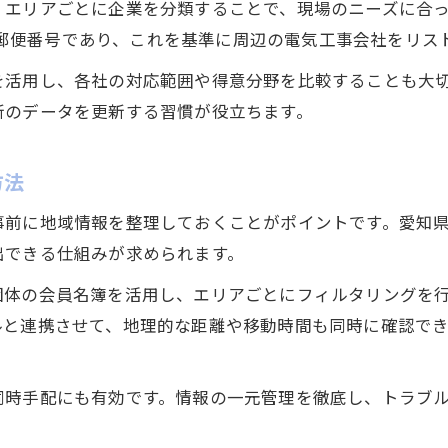
、エリアごとに企業を分類することで、現場のニーズに合
電気工事営業先リストを効率的に作成する方法
町の郵便番号であり、これを基準に周辺の電気工事会社をリ
愛知県で電気工事のターゲット企業を絞るコツ
を活用し、各社の対応範囲や得意分野を比較することも大
電気工事営業リスト作成の具体的な手順解説
新のデータを更新する習慣が役立ちます。
電気工事企業情報の整理と分類のポイント
信頼できる電気工事営業先を抽出する視点
方法
郵便番号や住所から探る効率的な企業分析方法
事前に地域情報を整理しておくことがポイントです。愛知
電気工事営業に役立つ住所・郵便番号の調べ方
出できる仕組みが求められます。
郵便番号を活用した電気工事企業の特定法
団体の会員名簿を活用し、エリアごとにフィルタリングを
住所情報で電気工事の営業先を分析する手法
ルと連携させて、地理的な距離や移動時間も同時に確認で
効率的な電気工事企業分析のための情報整理
電気工事アプローチに欠かせない住所確認術
同時手配にも有効です。情報の一元管理を徹底し、トラブ
豊橋市・東郷町で電気工事先を見極める視点