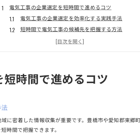
電気工事の企業選定を短時間で進めるコツ
電気工事の企業選定を効率化する実践手法
短時間で電気工事の候補先を把握する方法
電気工事関連企業の選び方と比較ポイント
信頼できる電気工事会社を素早く見極める視点
電気工事の企業情報を一括整理するコツ
地域特性を活かした電気工事アプローチの工夫
を短時間で進めるコツ
地域特性を踏まえた電気工事アプローチ戦略
電気工事で地域性を活かす営業提案の考え方
地域ごとの電気工事需要を分析する視点
手法
地域密着型の電気工事アプローチの実践例
地域に密着した情報収集が重要です。豊橋市や愛知郡東郷
電気工事アプローチに必要な地域情報の集め方
を短時間で把握できます。
愛知県における電気工事の営業先リスト作成法