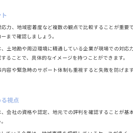
電気工事先を豊橋市・東郷町で選ぶポイント
豊橋市・東郷町の電気工事企業を見極める方法
ント
地域事情を考慮した電気工事先調査の進め方
対応力、地域密着度など複数の観点で比較することが重要
電気工事アプローチのための現地情報収集術
ローまで確認しましょう。
豊橋市・東郷町で信頼できる電気工事先の探し方
は、土地勘や周辺環境に精通している企業が現場での対応
実務に直結する電気工事アプローチの手順解説
認することで、具体的なイメージを持つことができます。
電気工事アプローチを実務で活かす手順紹介
事内容や緊急時のサポート体制も重視すると失敗を防げま
現場で使える電気工事アプローチの実践例
お気軽にご相談ください
お気軽にご相談ください
即戦力となる電気工事アプローチの進め方
電気工事で成果を生むアプローチ手法の整理
める視点
電気工事アプローチの業務効率化ポイント
は、会社の資格や認定、地元での評判を確認することが基
う。