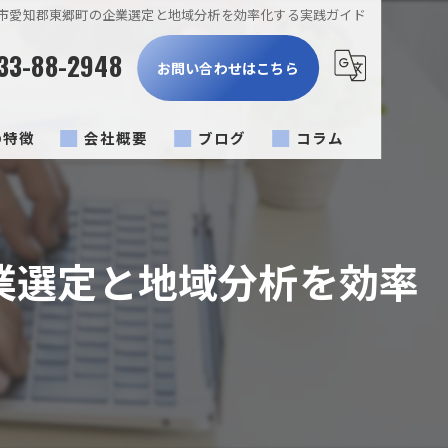
市愛知郡東郷町の企業選定と地域分析を効率化する実践ガイド
33-88-2948
お問い合わせはこちら
の特徴
会社概要
ブログ
コラム
燥機
の電気工事
業選定と地域分析を効率
の電気工事
ント