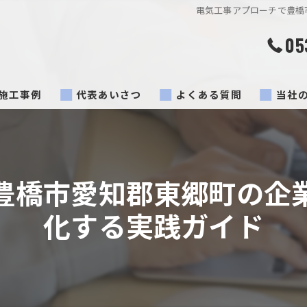
電気工事アプローチで豊橋
05
施工事例
代表あいさつ
よくある質問
当社
浴室乾
豊橋市
豊橋市愛知郡東郷町の企
蒲郡市
化する実践ガイド
配線
コンセ